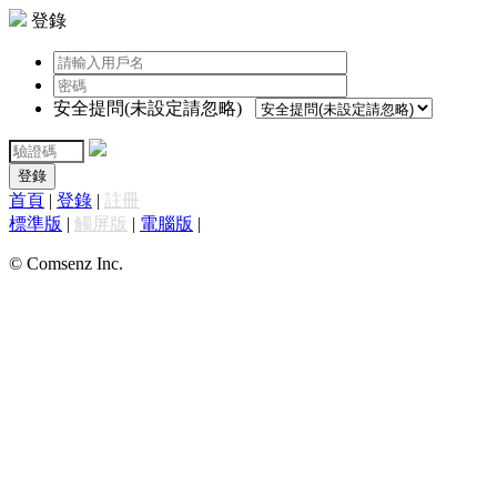
登錄
安全提問(未設定請忽略)
登錄
首頁
|
登錄
|
註冊
標準版
|
觸屏版
|
電腦版
|
© Comsenz Inc.