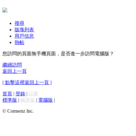
搜尋
版塊列表
用戶信息
熱帖
您訪問的頁面無手機頁面，是否進一步訪問電腦版？
繼續訪問
返回上一頁
[ 點擊這裡返回上一頁 ]
首頁
|
登錄
|
註冊
標準版
|
觸屏版
|
電腦版
|
© Comsenz Inc.