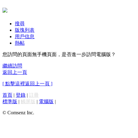
搜尋
版塊列表
用戶信息
熱帖
您訪問的頁面無手機頁面，是否進一步訪問電腦版？
繼續訪問
返回上一頁
[ 點擊這裡返回上一頁 ]
首頁
|
登錄
|
註冊
標準版
|
觸屏版
|
電腦版
|
© Comsenz Inc.