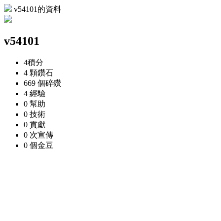
v54101的資料
v54101
4
積分
4 顆
鑽石
669 個
碎鑽
4
經驗
0
幫助
0
技術
0
貢獻
0 次
宣傳
0 個
金豆