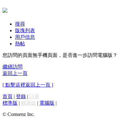
搜尋
版塊列表
用戶信息
熱帖
您訪問的頁面無手機頁面，是否進一步訪問電腦版？
繼續訪問
返回上一頁
[ 點擊這裡返回上一頁 ]
首頁
|
登錄
|
註冊
標準版
|
觸屏版
|
電腦版
|
© Comsenz Inc.