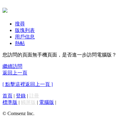
搜尋
版塊列表
用戶信息
熱帖
您訪問的頁面無手機頁面，是否進一步訪問電腦版？
繼續訪問
返回上一頁
[ 點擊這裡返回上一頁 ]
首頁
|
登錄
|
註冊
標準版
|
觸屏版
|
電腦版
|
© Comsenz Inc.