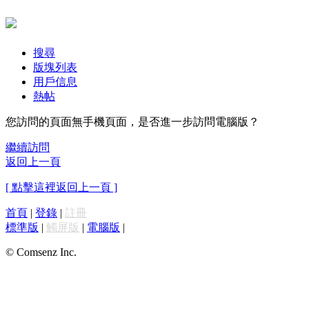
搜尋
版塊列表
用戶信息
熱帖
您訪問的頁面無手機頁面，是否進一步訪問電腦版？
繼續訪問
返回上一頁
[ 點擊這裡返回上一頁 ]
首頁
|
登錄
|
註冊
標準版
|
觸屏版
|
電腦版
|
© Comsenz Inc.