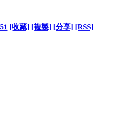
551
[收藏]
[複製]
[分享]
[RSS]