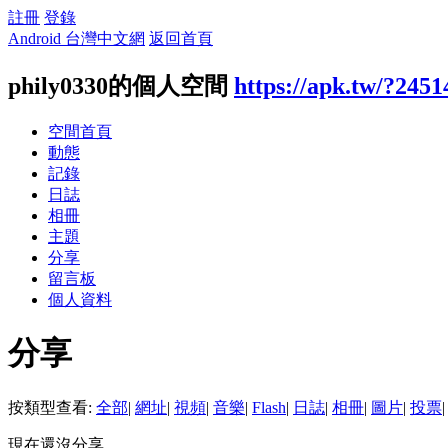
註冊
登錄
Android 台灣中文網
返回首頁
phily0330的個人空間
https://apk.tw/?2451
空間首頁
動態
記錄
日誌
相冊
主題
分享
留言板
個人資料
分享
按類型查看:
全部
|
網址
|
視頻
|
音樂
|
Flash
|
日誌
|
相冊
|
圖片
|
投票
|
現在還沒分享