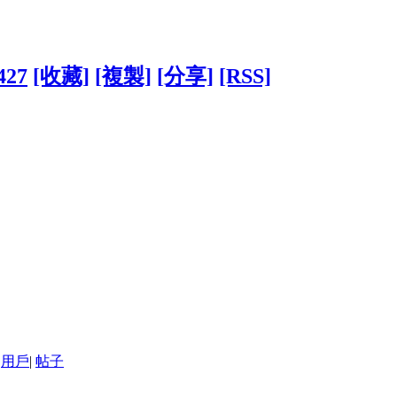
427
[收藏]
[複製]
[分享]
[RSS]
用戶
|
帖子