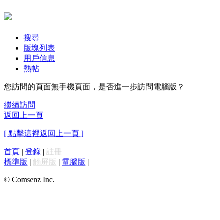
搜尋
版塊列表
用戶信息
熱帖
您訪問的頁面無手機頁面，是否進一步訪問電腦版？
繼續訪問
返回上一頁
[ 點擊這裡返回上一頁 ]
首頁
|
登錄
|
註冊
標準版
|
觸屏版
|
電腦版
|
© Comsenz Inc.