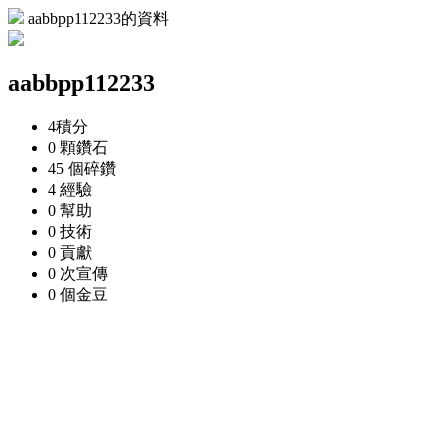
aabbpp112233的資料
aabbpp112233
4
積分
0 顆
鑽石
45 個
碎鑽
4
經驗
0
幫助
0
技術
0
貢獻
0 次
宣傳
0 個
金豆