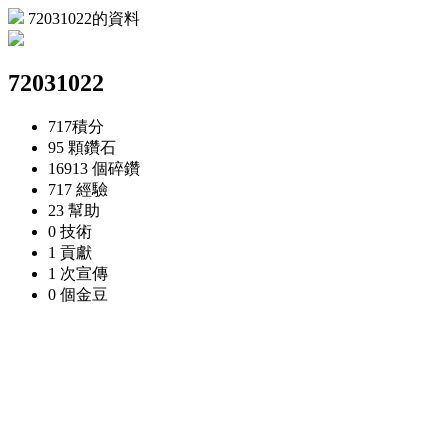
72031022的資料
72031022
717
積分
95 顆
鑽石
16913 個
碎鑽
717
經驗
23
幫助
0
技術
1
貢獻
1 次
宣傳
0 個
金豆