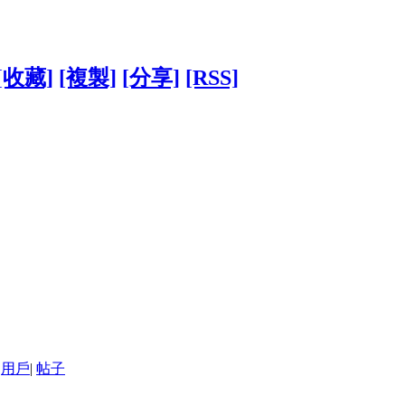
[收藏]
[複製]
[分享]
[RSS]
用戶
|
帖子