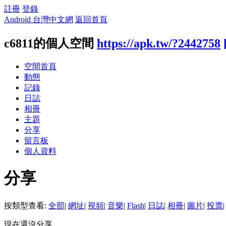
註冊
登錄
Android 台灣中文網
返回首頁
c6811的個人空間
https://apk.tw/?2442758
空間首頁
動態
記錄
日誌
相冊
主題
分享
留言板
個人資料
分享
按類型查看:
全部
|
網址
|
視頻
|
音樂
|
Flash
|
日誌
|
相冊
|
圖片
|
投票
|
現在還沒分享