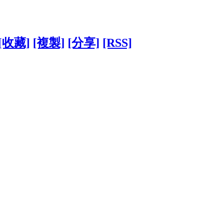
[收藏]
[複製]
[分享]
[RSS]