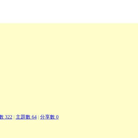
 322
|
主題數 64
|
分享數 0