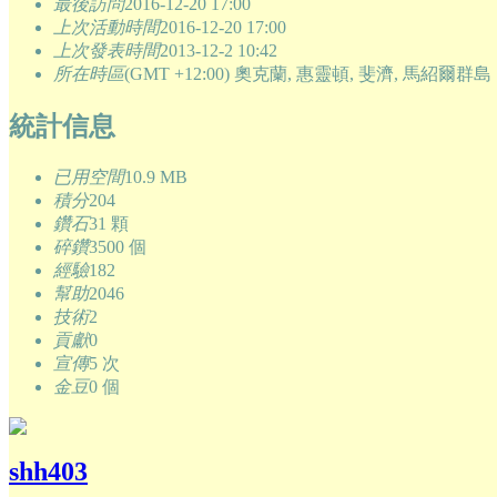
最後訪問
2016-12-20 17:00
上次活動時間
2016-12-20 17:00
上次發表時間
2013-12-2 10:42
所在時區
(GMT +12:00) 奧克蘭, 惠靈頓, 斐濟, 馬紹爾群島
統計信息
已用空間
10.9 MB
積分
204
鑽石
31 顆
碎鑽
3500 個
經驗
182
幫助
2046
技術
2
貢獻
0
宣傳
5 次
金豆
0 個
shh403