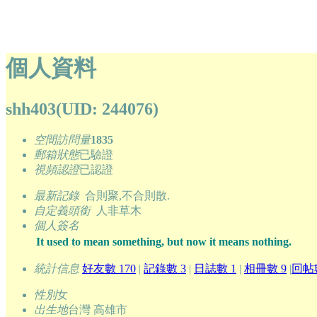
個人資料
shh403
(UID: 244076)
空間訪問量
1835
郵箱狀態
已驗證
視頻認證
已認證
最新記錄
合則聚,不合則散.
自定義頭銜
人非草木
個人簽名
It used to mean something, but now it means nothing.
統計信息
好友數 170
|
記錄數 3
|
日誌數 1
|
相冊數 9
|
回帖數
性別
女
出生地
台灣 高雄市