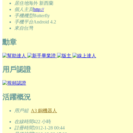
居住地
海外 新西蘭
個人主頁
http://
手機機型
Butterfly
手機平台
Android 4.2
來自
台灣
勳章
用戶認證
活躍概況
用戶組
A3 銅機器人
在線時間
422 小時
註冊時間
2012-1-28 00:44