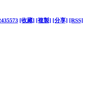
?2435573
[收藏]
[複製]
[分享]
[RSS]