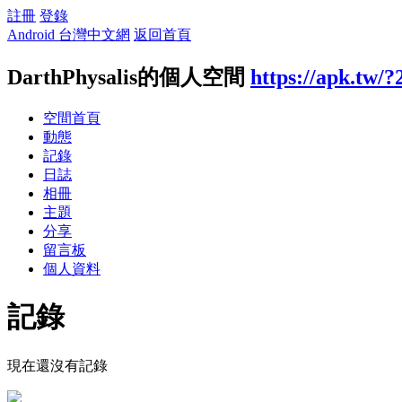
註冊
登錄
Android 台灣中文網
返回首頁
DarthPhysalis的個人空間
https://apk.tw/
空間首頁
動態
記錄
日誌
相冊
主題
分享
留言板
個人資料
記錄
現在還沒有記錄