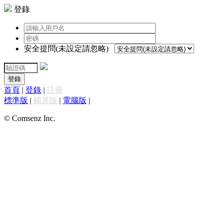
登錄
安全提問(未設定請忽略)
登錄
首頁
|
登錄
|
註冊
標準版
|
觸屏版
|
電腦版
|
© Comsenz Inc.