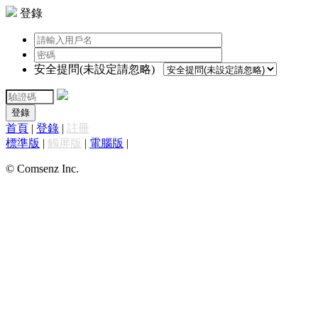
登錄
安全提問(未設定請忽略)
登錄
首頁
|
登錄
|
註冊
標準版
|
觸屏版
|
電腦版
|
© Comsenz Inc.