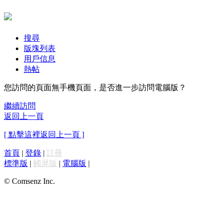
搜尋
版塊列表
用戶信息
熱帖
您訪問的頁面無手機頁面，是否進一步訪問電腦版？
繼續訪問
返回上一頁
[ 點擊這裡返回上一頁 ]
首頁
|
登錄
|
註冊
標準版
|
觸屏版
|
電腦版
|
© Comsenz Inc.