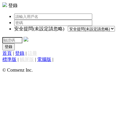
登錄
安全提問(未設定請忽略)
登錄
首頁
|
登錄
|
註冊
標準版
|
觸屏版
|
電腦版
|
© Comsenz Inc.