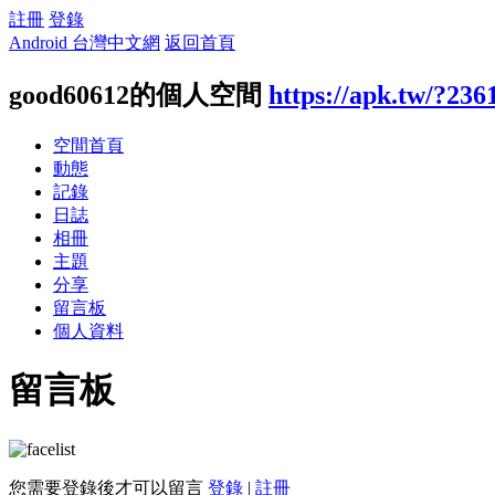
註冊
登錄
Android 台灣中文網
返回首頁
good60612的個人空間
https://apk.tw/?236
空間首頁
動態
記錄
日誌
相冊
主題
分享
留言板
個人資料
留言板
您需要登錄後才可以留言
登錄
|
註冊