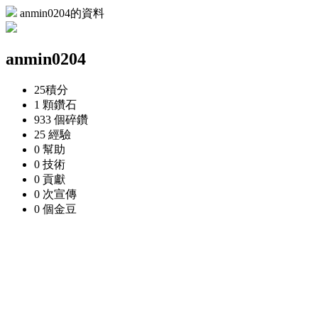
anmin0204的資料
anmin0204
25
積分
1 顆
鑽石
933 個
碎鑽
25
經驗
0
幫助
0
技術
0
貢獻
0 次
宣傳
0 個
金豆