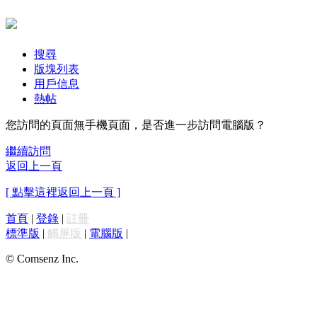
搜尋
版塊列表
用戶信息
熱帖
您訪問的頁面無手機頁面，是否進一步訪問電腦版？
繼續訪問
返回上一頁
[ 點擊這裡返回上一頁 ]
首頁
|
登錄
|
註冊
標準版
|
觸屏版
|
電腦版
|
© Comsenz Inc.