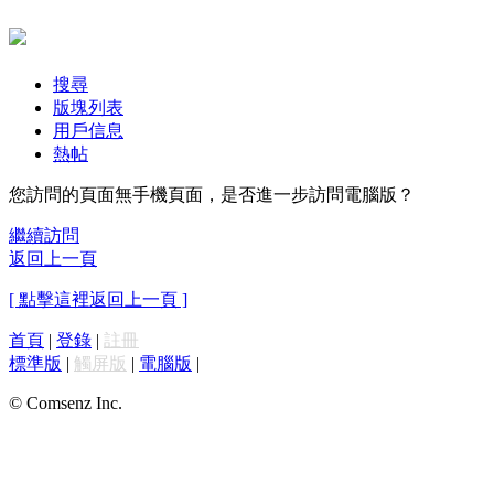
搜尋
版塊列表
用戶信息
熱帖
您訪問的頁面無手機頁面，是否進一步訪問電腦版？
繼續訪問
返回上一頁
[ 點擊這裡返回上一頁 ]
首頁
|
登錄
|
註冊
標準版
|
觸屏版
|
電腦版
|
© Comsenz Inc.