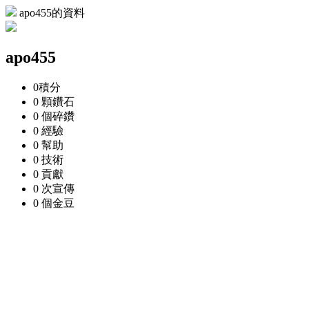
apo455的資料
apo455
0
積分
0 顆
鑽石
0 個
碎鑽
0
經驗
0
幫助
0
技術
0
貢獻
0 次
宣傳
0 個
金豆