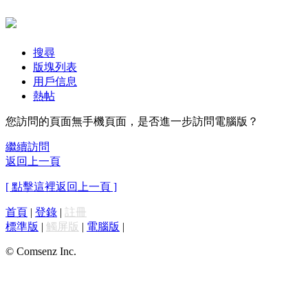
搜尋
版塊列表
用戶信息
熱帖
您訪問的頁面無手機頁面，是否進一步訪問電腦版？
繼續訪問
返回上一頁
[ 點擊這裡返回上一頁 ]
首頁
|
登錄
|
註冊
標準版
|
觸屏版
|
電腦版
|
© Comsenz Inc.