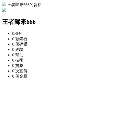
王者歸來666的資料
王者歸來666
0
積分
0 顆
鑽石
0 個
碎鑽
0
經驗
0
幫助
0
技術
0
貢獻
0 次
宣傳
0 個
金豆