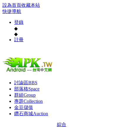
設為首頁
收藏本站
快捷導航
登錄
◆
◆
註冊
討論區
BBS
部落格
Space
群組
Group
專題
Collection
金豆儲值
鑽石商城
Auction
綜合