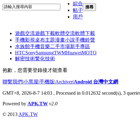
綜合
搜尋
帖子
用戶
遊戲交流
遊戲下載
軟體交流
軟體下載
手機影視
桌布主題
漫畫小說
手機鈴聲
水族館
手機音樂
二手市場
新手專區
HTC
Sony
Samsung
TWM
Huawei
MOTO
解密技術
繁化技術
抱歉，您需要登錄後才能查看
聯繫我們
|
小黑屋
|
手機版
|
Archiver
|
Android 台灣中文網
GMT+8, 2026-8-7 14:03
, Processed in 0.012632 second(s), 3 quer
Powered by
APK.TW
v2.0
© 2013
APK.TW