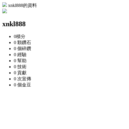
xnkl888的資料
xnkl888
0
積分
0 顆
鑽石
0 個
碎鑽
0
經驗
0
幫助
0
技術
0
貢獻
0 次
宣傳
0 個
金豆