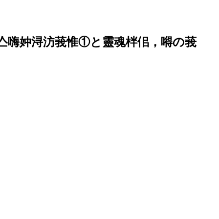
亼嗨妕浔汸莪惟①と靈魂柈佀，嘚の莪