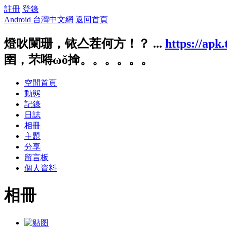
註冊
登錄
Android 台灣中文網
返回首頁
燈吙闌珊，铱亼茬何方！？ ...
https://apk
圉，芣嘚ωǒ掵。。。。。。
空間首頁
動態
記錄
日誌
相冊
主題
分享
留言板
個人資料
相冊