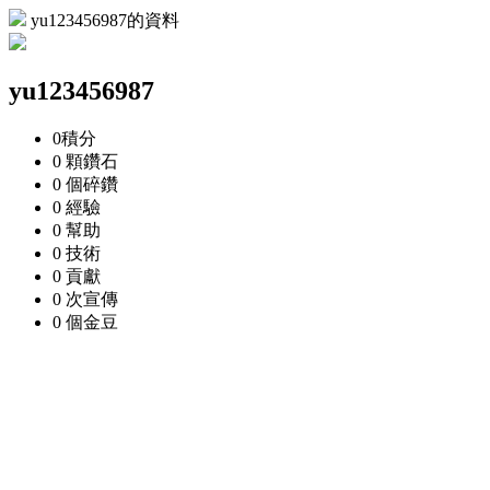
yu123456987的資料
yu123456987
0
積分
0 顆
鑽石
0 個
碎鑽
0
經驗
0
幫助
0
技術
0
貢獻
0 次
宣傳
0 個
金豆