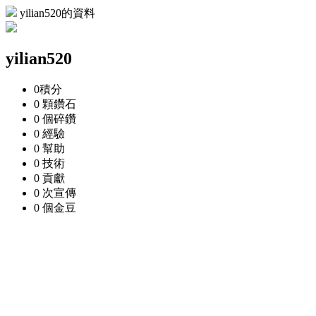
yilian520的資料
yilian520
0
積分
0 顆
鑽石
0 個
碎鑽
0
經驗
0
幫助
0
技術
0
貢獻
0 次
宣傳
0 個
金豆