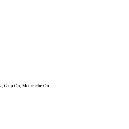
es , Gzip On, Memcache On.