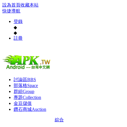
設為首頁
收藏本站
快捷導航
登錄
◆
◆
註冊
討論區
BBS
部落格
Space
群組
Group
專題
Collection
金豆儲值
鑽石商城
Auction
綜合