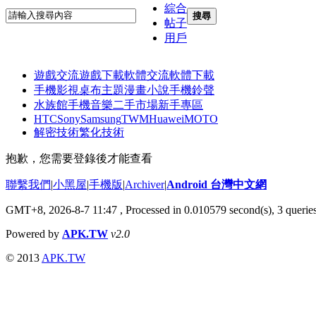
綜合
搜尋
帖子
用戶
遊戲交流
遊戲下載
軟體交流
軟體下載
手機影視
桌布主題
漫畫小說
手機鈴聲
水族館
手機音樂
二手市場
新手專區
HTC
Sony
Samsung
TWM
Huawei
MOTO
解密技術
繁化技術
抱歉，您需要登錄後才能查看
聯繫我們
|
小黑屋
|
手機版
|
Archiver
|
Android 台灣中文網
GMT+8, 2026-8-7 11:47
, Processed in 0.010579 second(s), 3 queri
Powered by
APK.TW
v2.0
© 2013
APK.TW