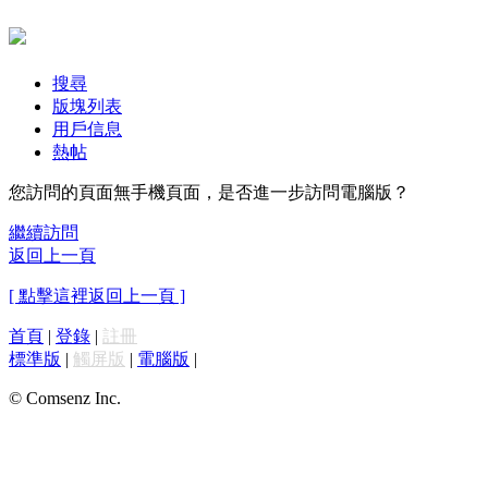
搜尋
版塊列表
用戶信息
熱帖
您訪問的頁面無手機頁面，是否進一步訪問電腦版？
繼續訪問
返回上一頁
[ 點擊這裡返回上一頁 ]
首頁
|
登錄
|
註冊
標準版
|
觸屏版
|
電腦版
|
© Comsenz Inc.