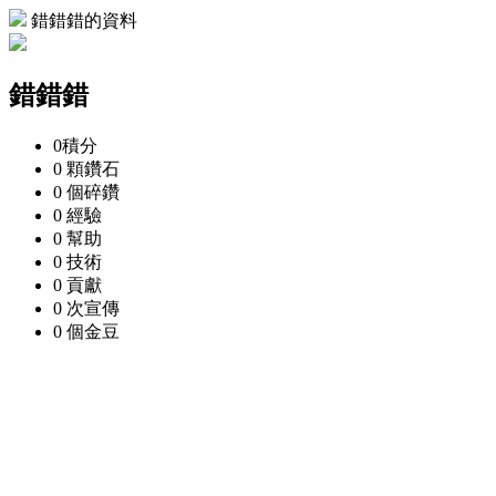
錯錯錯的資料
錯錯錯
0
積分
0 顆
鑽石
0 個
碎鑽
0
經驗
0
幫助
0
技術
0
貢獻
0 次
宣傳
0 個
金豆