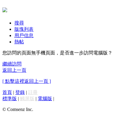
搜尋
版塊列表
用戶信息
熱帖
您訪問的頁面無手機頁面，是否進一步訪問電腦版？
繼續訪問
返回上一頁
[ 點擊這裡返回上一頁 ]
首頁
|
登錄
|
註冊
標準版
|
觸屏版
|
電腦版
|
© Comsenz Inc.