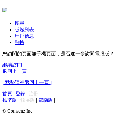
搜尋
版塊列表
用戶信息
熱帖
您訪問的頁面無手機頁面，是否進一步訪問電腦版？
繼續訪問
返回上一頁
[ 點擊這裡返回上一頁 ]
首頁
|
登錄
|
註冊
標準版
|
觸屏版
|
電腦版
|
© Comsenz Inc.