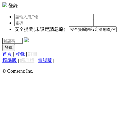
登錄
安全提問(未設定請忽略)
登錄
首頁
|
登錄
|
註冊
標準版
|
觸屏版
|
電腦版
|
© Comsenz Inc.