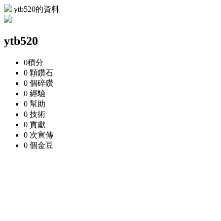
ytb520的資料
ytb520
0
積分
0 顆
鑽石
0 個
碎鑽
0
經驗
0
幫助
0
技術
0
貢獻
0 次
宣傳
0 個
金豆