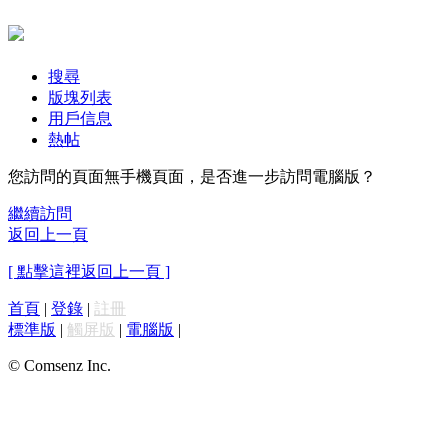
搜尋
版塊列表
用戶信息
熱帖
您訪問的頁面無手機頁面，是否進一步訪問電腦版？
繼續訪問
返回上一頁
[ 點擊這裡返回上一頁 ]
首頁
|
登錄
|
註冊
標準版
|
觸屏版
|
電腦版
|
© Comsenz Inc.