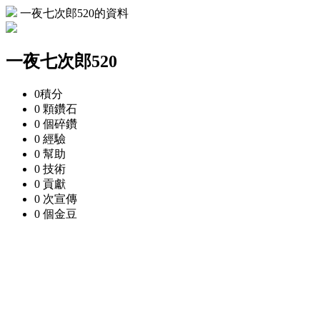
一夜七次郎520的資料
一夜七次郎520
0
積分
0 顆
鑽石
0 個
碎鑽
0
經驗
0
幫助
0
技術
0
貢獻
0 次
宣傳
0 個
金豆