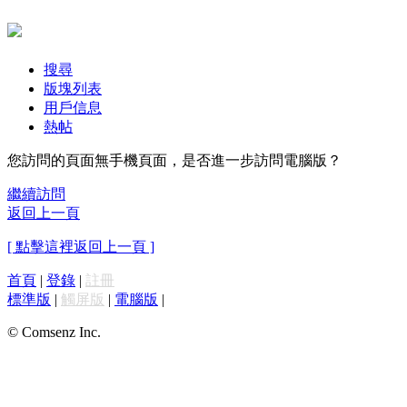
搜尋
版塊列表
用戶信息
熱帖
您訪問的頁面無手機頁面，是否進一步訪問電腦版？
繼續訪問
返回上一頁
[ 點擊這裡返回上一頁 ]
首頁
|
登錄
|
註冊
標準版
|
觸屏版
|
電腦版
|
© Comsenz Inc.