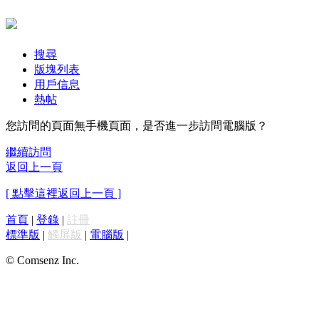
搜尋
版塊列表
用戶信息
熱帖
您訪問的頁面無手機頁面，是否進一步訪問電腦版？
繼續訪問
返回上一頁
[ 點擊這裡返回上一頁 ]
首頁
|
登錄
|
註冊
標準版
|
觸屏版
|
電腦版
|
© Comsenz Inc.