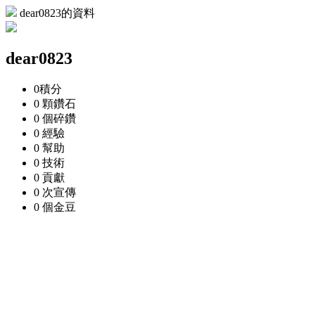
dear0823的資料
dear0823
0
積分
0 顆
鑽石
0 個
碎鑽
0
經驗
0
幫助
0
技術
0
貢獻
0 次
宣傳
0 個
金豆