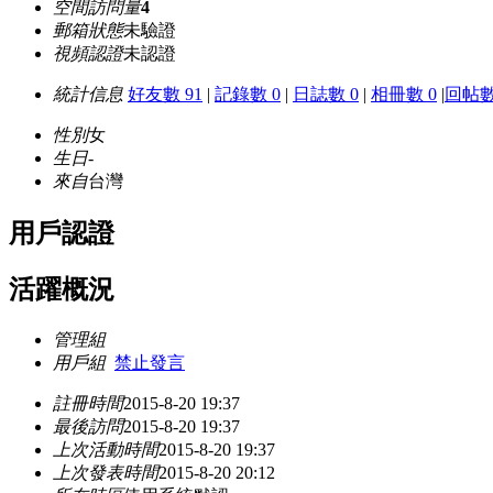
空間訪問量
4
郵箱狀態
未驗證
視頻認證
未認證
統計信息
好友數 91
|
記錄數 0
|
日誌數 0
|
相冊數 0
|
回帖數
性別
女
生日
-
來自
台灣
用戶認證
活躍概況
管理組
用戶組
禁止發言
註冊時間
2015-8-20 19:37
最後訪問
2015-8-20 19:37
上次活動時間
2015-8-20 19:37
上次發表時間
2015-8-20 20:12