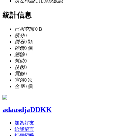
所在時區
使用系統默認
統計信息
已用空間
0 B
積分
0
鑽石
0 顆
碎鑽
0 個
經驗
0
幫助
0
技術
0
貢獻
0
宣傳
0 次
金豆
0 個
adaasdjaDDKK
加為好友
給我留言
打個招呼