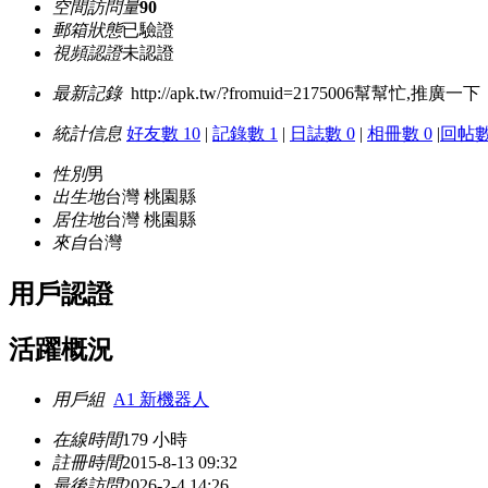
空間訪問量
90
郵箱狀態
已驗證
視頻認證
未認證
最新記錄
http://apk.tw/?fromuid=2175006幫幫忙,推廣一下
統計信息
好友數 10
|
記錄數 1
|
日誌數 0
|
相冊數 0
|
回帖數
性別
男
出生地
台灣 桃園縣
居住地
台灣 桃園縣
來自
台灣
用戶認證
活躍概況
用戶組
A1 新機器人
在線時間
179 小時
註冊時間
2015-8-13 09:32
最後訪問
2026-2-4 14:26