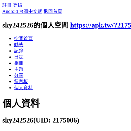
註冊
登錄
Android 台灣中文網
返回首頁
sky242526的個人空間
https://apk.tw/?217
空間首頁
動態
記錄
日誌
相冊
主題
分享
留言板
個人資料
個人資料
sky242526
(UID: 2175006)