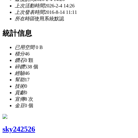
上次活動時間
2026-2-4 14:26
上次發表時間
2016-8-14 11:11
所在時區
使用系統默認
統計信息
已用空間
0 B
積分
46
鑽石
0 顆
碎鑽
538 個
經驗
46
幫助
17
技術
0
貢獻
0
宣傳
8 次
金豆
0 個
sky242526