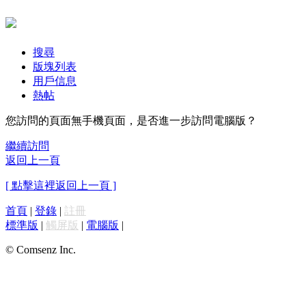
搜尋
版塊列表
用戶信息
熱帖
您訪問的頁面無手機頁面，是否進一步訪問電腦版？
繼續訪問
返回上一頁
[ 點擊這裡返回上一頁 ]
首頁
|
登錄
|
註冊
標準版
|
觸屏版
|
電腦版
|
© Comsenz Inc.