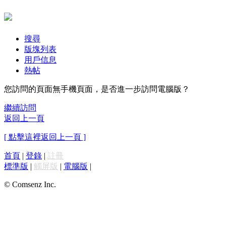
搜尋
版塊列表
用戶信息
熱帖
您訪問的頁面無手機頁面，是否進一步訪問電腦版？
繼續訪問
返回上一頁
[ 點擊這裡返回上一頁 ]
首頁
|
登錄
|
註冊
標準版
|
觸屏版
|
電腦版
|
© Comsenz Inc.