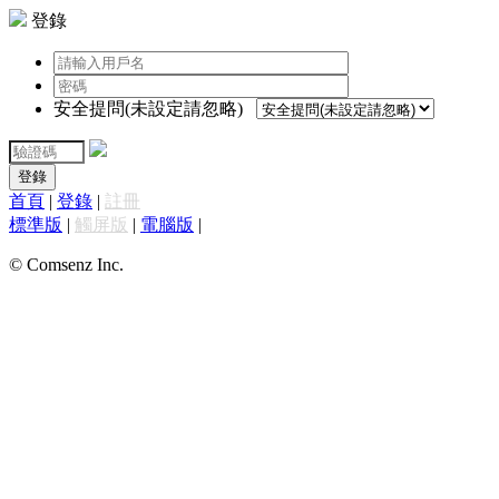
登錄
安全提問(未設定請忽略)
登錄
首頁
|
登錄
|
註冊
標準版
|
觸屏版
|
電腦版
|
© Comsenz Inc.