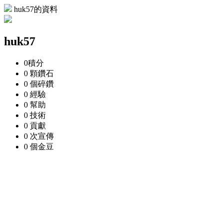
huk57的資料
huk57
0
積分
0 顆
鑽石
0 個
碎鑽
0
經驗
0
幫助
0
技術
0
貢獻
0 次
宣傳
0 個
金豆