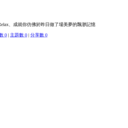
紓壓、Relax、成就你仿佛於昨日做了場美夢的飄渺記憶
 0
|
主題數 0
|
分享數 0