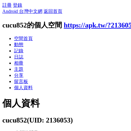
註冊
登錄
Android 台灣中文網
返回首頁
cucu852的個人空間
https://apk.tw/?21360
空間首頁
動態
記錄
日誌
相冊
主題
分享
留言板
個人資料
個人資料
cucu852
(UID: 2136053)