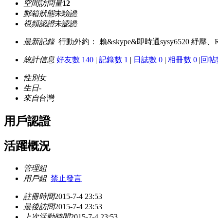
空間訪問量
12
郵箱狀態
未驗證
視頻認證
未認證
最新記錄
行動外約： 賴&skype&即時通sysy6520 
統計信息
好友數 140
|
記錄數 1
|
日誌數 0
|
相冊數 0
|
回帖數
性別
女
生日
-
來自
台灣
用戶認證
活躍概況
管理組
用戶組
禁止發言
註冊時間
2015-7-4 23:53
最後訪問
2015-7-4 23:53
上次活動時間
2015-7-4 23:53