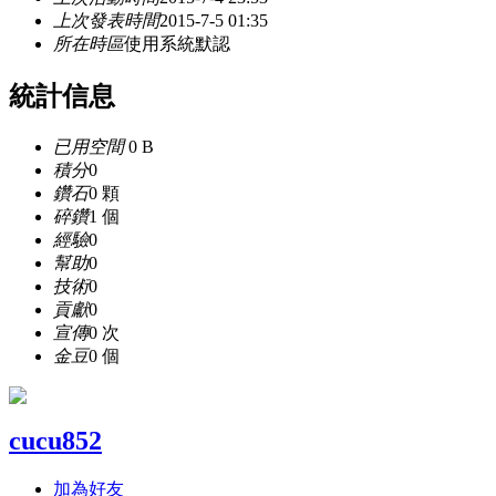
上次發表時間
2015-7-5 01:35
所在時區
使用系統默認
統計信息
已用空間
0 B
積分
0
鑽石
0 顆
碎鑽
1 個
經驗
0
幫助
0
技術
0
貢獻
0
宣傳
0 次
金豆
0 個
cucu852
加為好友